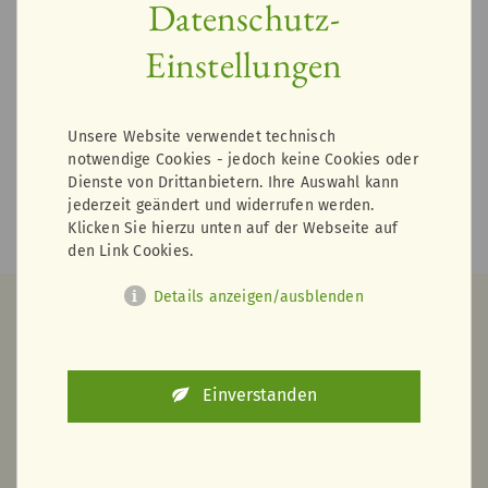
Datenschutz-
Lieferinfos
Einstellungen
1
Unsere Website verwendet technisch
IN DEN WARENKORB
notwendige Cookies - jedoch keine Cookies oder
Dienste von Drittanbietern. Ihre Auswahl kann
< zurück zur Übersicht
jederzeit geändert und widerrufen werden.
Klicken Sie hierzu unten auf der Webseite auf
den Link Cookies.
Details anzeigen/ausblenden
Wir haben das passende parat
Einverstanden
Dazu bestellen?