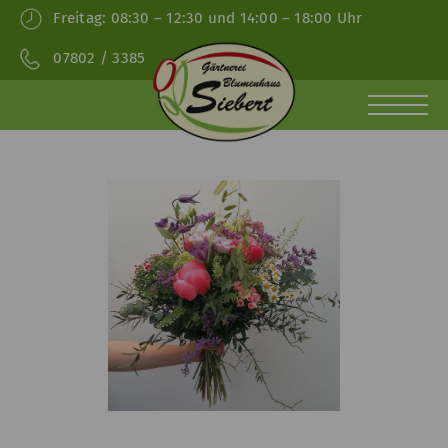
Freitag:
08:30 – 12:30 und 14:00 – 18:00 Uhr
07802 / 3385
HOME
SHOP
AKTUELLES
ÜBER
GÄRTNEREI
FLORISTIK
LIFE
UNS
ACCE