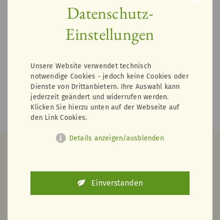
Datenschutz-
Lieferinfos
Einstellungen
1
Unsere Website verwendet technisch
IN DEN WARENKORB
notwendige Cookies - jedoch keine Cookies oder
Dienste von Drittanbietern. Ihre Auswahl kann
jederzeit geändert und widerrufen werden.
< zurück zur Übersicht
Klicken Sie hierzu unten auf der Webseite auf
den Link Cookies.
Details anzeigen/ausblenden
Wir haben das passende parat
Einverstanden
Dazu bestellen?