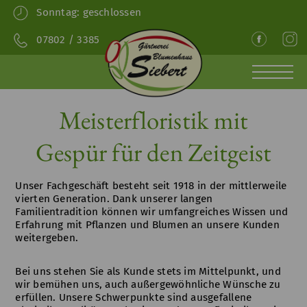
Sonntag:
geschlossen
07802 / 3385
HOME
SHOP
AKTUELLES
ÜBER
GÄRTNEREI
FLORISTIK
LIFE
Meisterfloristik mit
UNS
ACCE
Gespür für den Zeitgeist
Unser Fachgeschäft besteht seit 1918 in der mittlerweile
vierten Generation. Dank unserer langen
Familientradition können wir umfangreiches Wissen und
Erfahrung mit Pflanzen und Blumen an unsere Kunden
weitergeben.
Bei uns stehen Sie als Kunde stets im Mittelpunkt, und
wir bemühen uns, auch außergewöhnliche Wünsche zu
erfüllen. Unsere Schwerpunkte sind ausgefallene