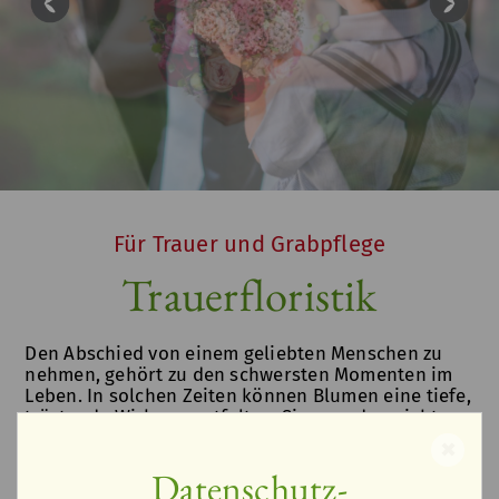
Für Trauer und Grabpflege
Trauerfloristik
Den Abschied von einem geliebten Menschen zu
nehmen, gehört zu den schwersten Momenten im
Leben. In solchen Zeiten können Blumen eine tiefe,
tröstende Wirkung entfalten. Sie spenden nicht nur
Trost, sondern helfen auch, die Trauerfeier auf eine
✖
würdige und respektvolle Weise zu gestalten.
Datenschutz-
Blumen drücken das aus, was Worte oft nicht