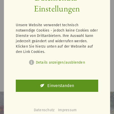
können – sie symbolisieren Liebe, Erinnerung und
Einstellungen
den Wunsch nach Frieden.
Wir legen besonderen Wert darauf, den
Sargschmuck, die Urnenkränze und Trauerkränze
Unsere Website verwendet technisch
mit größter Sorgfalt und Einfühlungsvermögen zu
notwendige Cookies - jedoch keine Cookies oder
gestalten. Jede Blume, jede Farbe und jedes Detail
Dienste von Drittanbietern. Ihre Auswahl kann
wird bedacht ausgewählt, um eine Atmosphäre des
jederzeit geändert und widerrufen werden.
Abschieds zu schaffen, die den Verstorbenen ehrt
Klicken Sie hierzu unten auf der Webseite auf
und den Hinterbliebenen Trost spendet. So wird
den Link Cookies.
der letzte Abschied zu einem würdevollen Moment,
der in Erinnerung bleibt.
Details anzeigen/ausblenden
Jetzt anfragen
Einverstanden
Datenschutz
Impressum