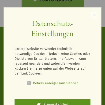
ZUR ANMELDUNG
✖
Datenschutz-
Einstellungen
Kontakt zu uns
Unsere Website verwendet technisch
Michael Köninger
notwendige Cookies - jedoch keine Cookies oder
Blumenhaus - Gärtnerei Siebert
Dienste von Drittanbietern. Ihre Auswahl kann
Renchener Straße 36
jederzeit geändert und widerrufen werden.
Klicken Sie hierzu unten auf der Webseite auf
77704 Oberkirch
den Link Cookies.
info@blumenhaus-siebert.de
Details anzeigen/ausblenden
Tel.:
07802 3385
Öffnungszeiten
Einverstanden