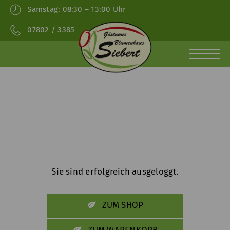
Samstag:
08:30 – 13:00 Uhr
07802 / 3385
HOME
SHOP
AKTUELLES
ÜBER
GÄRTNEREI
FLORISTIK
LIFE
UNS
ACCE
Sie sind erfolgreich ausgeloggt.
ZUM SHOP
ZUM WARENKORB