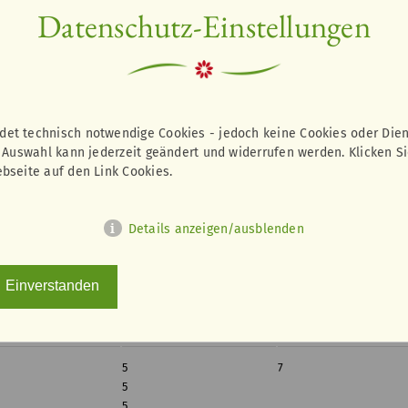
Datenschutz-Einstellungen
5
5
5
7
0
5
5
et technisch notwendige Cookies - jedoch keine Cookies oder Die
5
7
e Auswahl kann jederzeit geändert und widerrufen werden. Klicken S
0
5
bseite auf den Link Cookies.
5
5
7
Details anzeigen/ausblenden
5
5
Einverstanden
5
7
0
5
5
5
7
5
5