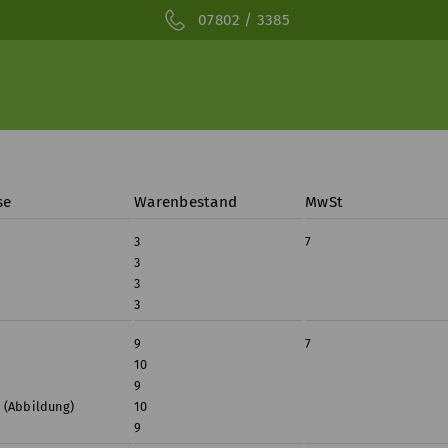
07802 / 3385
se
Warenbestand
MwSt
3
7
3
3
3
9
7
10
9
 (Abbildung)
10
9