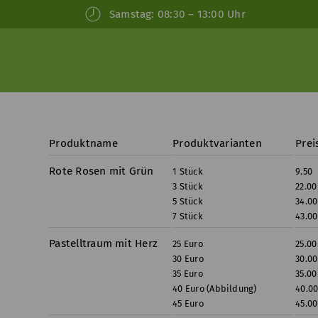
Samstag:
08:30 – 13:00 Uhr
Produktname
Produktvarianten
Prei
Rote Rosen mit Grün
1 Stück
9.50
3 Stück
22.00
5 Stück
34.00
7 Stück
43.00
Pastelltraum mit Herz
25 Euro
25.00
30 Euro
30.00
35 Euro
35.00
40 Euro (Abbildung)
40.00
45 Euro
45.00